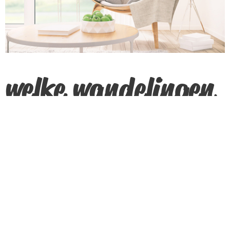
welke wandelingen
kan ik maken?
- Het gravenravenpad